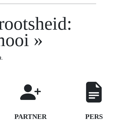
rootsheid:
 mooi
a.
PARTNER
PERS