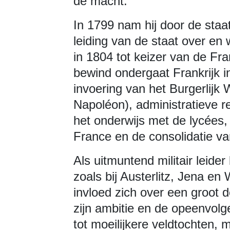
de macht.
In 1799 nam hij door de sta
leiding van de staat over en 
in 1804 tot keizer van de Fr
bewind ondergaat Frankrijk i
invoering van het Burgerli
Napoléon), administratieve r
het onderwijs met de lycées,
France en de consolidatie van
Als uitmuntend militair leide
zoals bij Austerlitz, Jena e
invloed zich over een groot 
zijn ambitie en de opeenvolg
tot moeilijkere veldtochten,