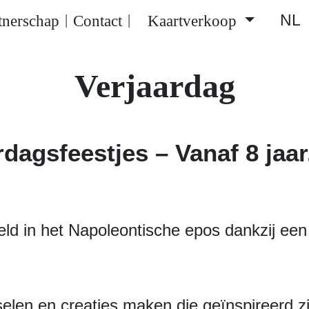
NL
tnerschap
Contact
Kaartverkoop
|
|
Verjaardag
dagsfeestjes – Vanaf 8 jaar
 in het Napoleontische epos dankzij een 
len en creaties maken die geïnspireerd zij