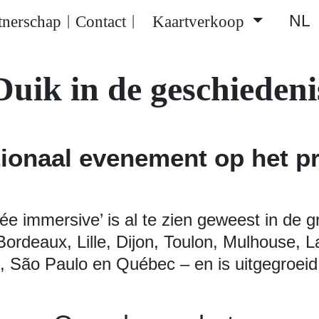
NL
tnerschap
Contact
Kaartverkoop
|
|
Duik in de geschiedeni
ationaal evenement op het 
e immersive’ is al te zien geweest in de g
 Bordeaux, Lille, Dijon, Toulon, Mulhouse, 
São Paulo en Québec – en is uitgegroeid 