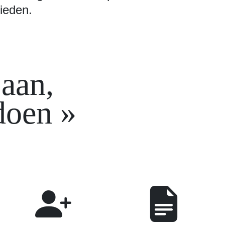
bieden.
 aan,
 doen